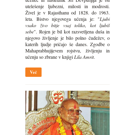
utelešenje ljubezni, milosti in modrosti.
Živel je v Rajasthanu od 1828. do 1963.
leta. Bistvo njegovega učenja je: "
Ljubi
vsako živo bitje vsaj toliko, kot ljubiš
sebe
". Rojen je bil kot razsvetljena duša in
njegovo življenje je bilo polno čudežev, o
katerih ljudje pričajo še danes. Zgodbe o
Mahaprabhujijevem rojstvu, življenju in
učenju so zbrane v knjigi
Lila Amrit
.
Več