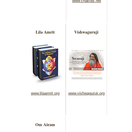
www.chakras.net
Lila Amrit
Vishwaguruji
www.lilaamrit.org
www.vishwaguruji.org
Om Ašram