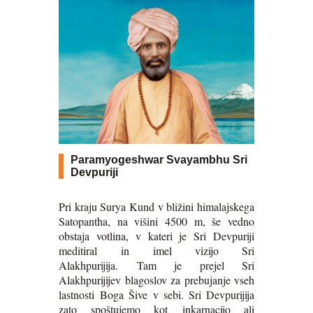
Paramyogeshwar Svayambhu Sri
Devpuriji
Pri kraju Surya Kund v bližini himalajskega
Satopantha, na višini 4500 m, še vedno
obstaja votlina, v kateri je Sri Devpuriji
meditiral in imel vizijo Sri
Alakhpurijija. Tam je prejel Sri
Alakhpurijijev blagoslov za prebujanje vseh
lastnosti Boga Šive v sebi. Sri Devpurijija
zato spoštujemo kot inkarnacijo ali