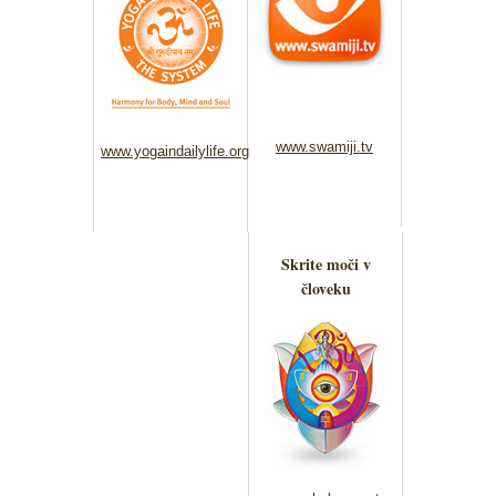
www.swamiji.tv
www.yogaindailylife.org
Skrite moči v
človeku