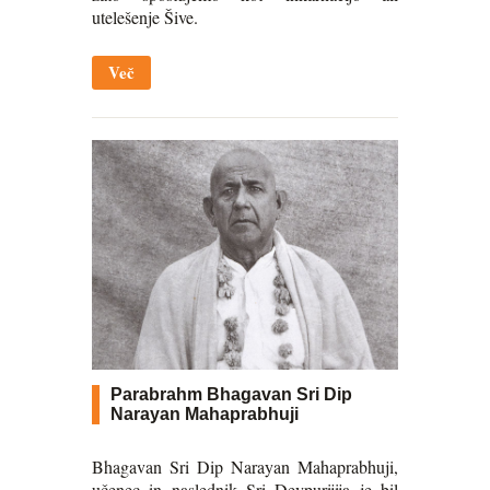
utelešenje Šive.
Več
Parabrahm Bhagavan Sri Dip
Narayan Mahaprabhuji
Bhagavan Sri Dip Narayan Mahaprabhuji,
učenec in naslednik Sri Devpurijija je bil