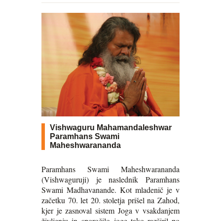
Vishwaguru Mahamandaleshwar
Paramhans Swami
Maheshwarananda
Paramhans Swami Maheshwarananda
(Vishwaguruji) je naslednik Paramhans
Swami Madhavanande. Kot mladenič je v
začetku 70. let 20. stoletja prišel na Zahod,
kjer je zasnoval sistem Joga v vsakdanjem
življenju in sporočilo joge tako razširil po