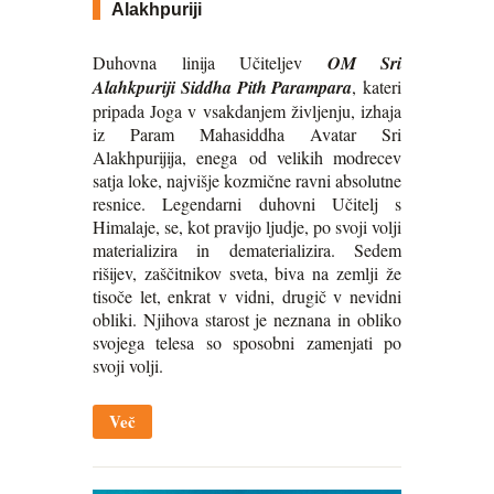
Alakhpuriji
Duhovna linija Učiteljev
OM Sri
Alahkpuriji Siddha Pith Parampara
, kateri
pripada Joga v vsakdanjem življenju, izhaja
iz Param Mahasiddha Avatar Sri
Alakhpurijija, enega od velikih modrecev
satja loke, najvišje kozmične ravni absolutne
resnice. Legendarni duhovni Učitelj s
Himalaje, se, kot pravijo ljudje, po svoji volji
materializira in dematerializira. Sedem
rišijev, zaščitnikov sveta, biva na zemlji že
tisoče let, enkrat v vidni, drugič v nevidni
obliki. Njihova starost je neznana in obliko
svojega telesa so sposobni zamenjati po
svoji volji.
Več